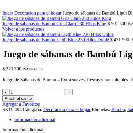
Inicio
Decoracion para el hogar
Juego de sábanas de Bambú Ligth Blu
Juego de sábanas de Bambú Gris Claro 230 Hilos King
$
501.500
IVA
Volver a los productos
Juego de sábanas de Bambú Ligth Blue 230 Hilos Doble
$
431.500
I
Juego de sábanas de Bambú Ligt
$
373.500
IVA Incluido
Juego de Sábanas de Bambú – Extra suaves, frescas y transpirables. I
Juego
de
Añadir al carrito
sábanas
Agregar a Favoritos
de
SKU:
494
Categoría:
Decoracion para el hogar
Etiquetas:
Bambo
,
Sa
Bambú
Ligth
Información adicional
Blue
230
Información adicional