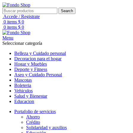
Search
Accede / Registrate
0
items
$
0
0
items
$
0
Menu
Seleccionar categoría
Belleza y Cuidado personal
Decoracion para el hogar
Hogar y Muebles
Deporte y Fitness
Aseo y Cuidado Personal
Mascotas
Boleteria
Vehiculos
Salud y Bienestar
Educacion
Portafolio de servicios
Ahorro
Crédito
Solidaridad y auxilios
Educación