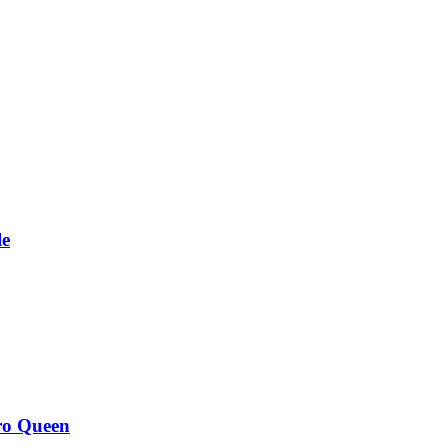
le
ro Queen