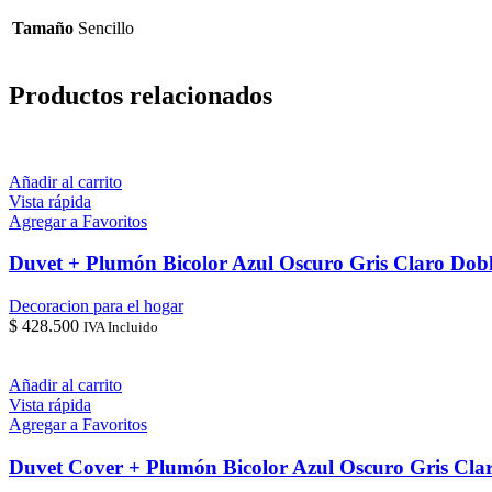
Hilos
Sencillo
Tamaño
Sencillo
cantidad
Productos relacionados
Añadir al carrito
Vista rápida
Agregar a Favoritos
Duvet + Plumón Bicolor Azul Oscuro Gris Claro Dob
Decoracion para el hogar
$
428.500
IVA Incluido
Añadir al carrito
Vista rápida
Agregar a Favoritos
Duvet Cover + Plumón Bicolor Azul Oscuro Gris Cla