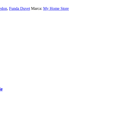
edon
,
Funda Duvet
Marca:
My Home Store
le