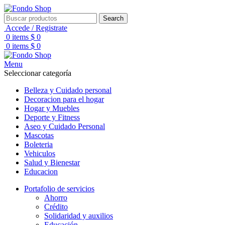
Search
Accede / Registrate
0
items
$
0
0
items
$
0
Menu
Seleccionar categoría
Belleza y Cuidado personal
Decoracion para el hogar
Hogar y Muebles
Deporte y Fitness
Aseo y Cuidado Personal
Mascotas
Boleteria
Vehiculos
Salud y Bienestar
Educacion
Portafolio de servicios
Ahorro
Crédito
Solidaridad y auxilios
Educación