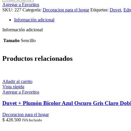
+
Agregar a Favoritos
Plumón
SKU:
227
Categoría:
Decoracion para el hogar
Etiquetas:
Duvet
,
Edr
Bicolor
Azul
Información adicional
Oscuro
Gris
Información adicional
Claro
Sencillo
Tamaño
Sencillo
cantidad
Productos relacionados
Añadir al carrito
Vista rápida
Agregar a Favoritos
Duvet + Plumón Bicolor Azul Oscuro Gris Claro Dob
Decoracion para el hogar
$
428.500
IVA Incluido