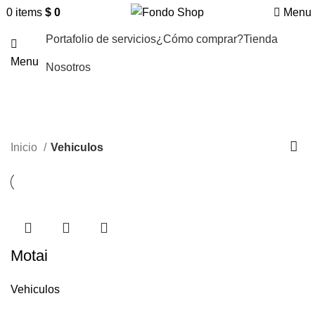
0
items
$
0
Menu
Portafolio de servicios
¿Cómo comprar?
Tienda
Menu
Nosotros
Vehiculos
Inicio
Vehiculos
Motai
Vehiculos