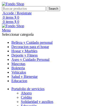
Search
Accede / Registrate
0
items
$
0
0
items
$
0
Menu
Seleccionar categoría
Belleza y Cuidado personal
Decoracion para el hogar
Hogar y Muebles
Deporte y Fitness
Aseo y Cuidado Personal
Mascotas
Boleteria
Vehiculos
Salud y Bienestar
Educacion
Portafolio de servicios
Ahorro
Crédito
Solidaridad y auxilios
Educación