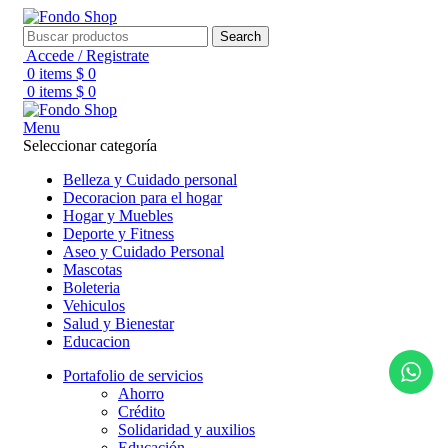
Search
Accede / Registrate
0
items
$
0
0
items
$
0
Menu
Seleccionar categoría
Belleza y Cuidado personal
Decoracion para el hogar
Hogar y Muebles
Deporte y Fitness
Aseo y Cuidado Personal
Mascotas
Boleteria
Vehiculos
Salud y Bienestar
Educacion
Portafolio de servicios
Ahorro
Crédito
Solidaridad y auxilios
Educación