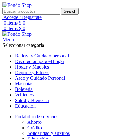
Search
Accede / Registrate
0
items
$
0
0
items
$
0
Menu
Seleccionar categoría
Belleza y Cuidado personal
Decoracion para el hogar
Hogar y Muebles
Deporte y Fitness
Aseo y Cuidado Personal
Mascotas
Boleteria
Vehiculos
Salud y Bienestar
Educacion
Portafolio de servicios
Ahorro
Crédito
Solidaridad y auxilios
Educación