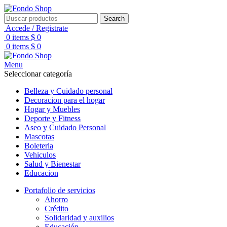
Search
Accede / Registrate
0
items
$
0
0
items
$
0
Menu
Seleccionar categoría
Belleza y Cuidado personal
Decoracion para el hogar
Hogar y Muebles
Deporte y Fitness
Aseo y Cuidado Personal
Mascotas
Boleteria
Vehiculos
Salud y Bienestar
Educacion
Portafolio de servicios
Ahorro
Crédito
Solidaridad y auxilios
Educación