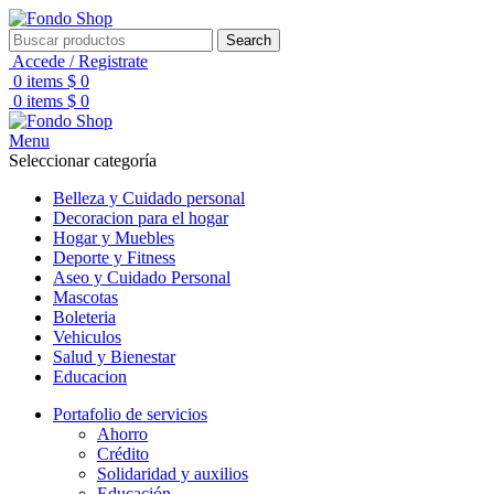
Search
Accede / Registrate
0
items
$
0
0
items
$
0
Menu
Seleccionar categoría
Belleza y Cuidado personal
Decoracion para el hogar
Hogar y Muebles
Deporte y Fitness
Aseo y Cuidado Personal
Mascotas
Boleteria
Vehiculos
Salud y Bienestar
Educacion
Portafolio de servicios
Ahorro
Crédito
Solidaridad y auxilios
Educación