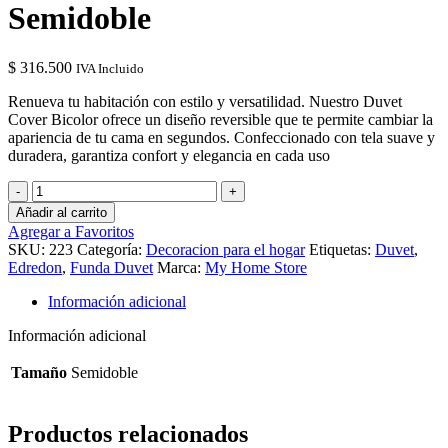
Semidoble
$
316.500
IVA Incluido
Renueva tu habitación con estilo y versatilidad. Nuestro Duvet
Cover Bicolor ofrece un diseño reversible que te permite cambiar la
apariencia de tu cama en segundos. Confeccionado con tela suave y
duradera, garantiza confort y elegancia en cada uso
Edredón
Cover
Añadir al carrito
Cuadros
Agregar a Favoritos
Bicolor
SKU:
223
Categoría:
Decoracion para el hogar
Etiquetas:
Duvet
,
Azul
Edredon
,
Funda Duvet
Marca:
My Home Store
Oscuro
Gris
Información adicional
Claro
Semidoble
Información adicional
cantidad
Tamaño
Semidoble
Productos relacionados