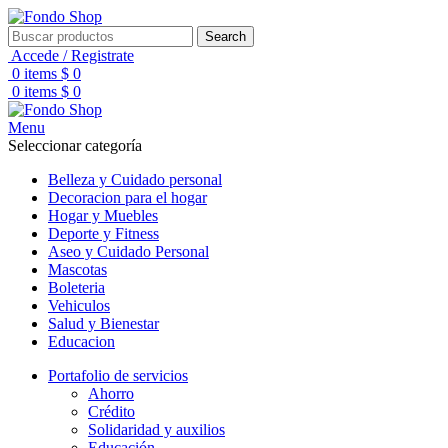
Search
Accede / Registrate
0
items
$
0
0
items
$
0
Menu
Seleccionar categoría
Belleza y Cuidado personal
Decoracion para el hogar
Hogar y Muebles
Deporte y Fitness
Aseo y Cuidado Personal
Mascotas
Boleteria
Vehiculos
Salud y Bienestar
Educacion
Portafolio de servicios
Ahorro
Crédito
Solidaridad y auxilios
Educación