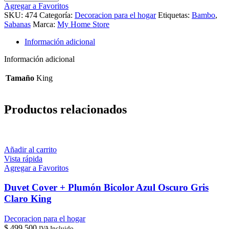
sábanas
Agregar a Favoritos
de
SKU:
474
Categoría:
Decoracion para el hogar
Etiquetas:
Bambo
,
Bambú
Sabanas
Marca:
My Home Store
Beige
400
Información adicional
Hilos
King
Información adicional
cantidad
Tamaño
King
Productos relacionados
Añadir al carrito
Vista rápida
Agregar a Favoritos
Duvet Cover + Plumón Bicolor Azul Oscuro Gris
Claro King
Decoracion para el hogar
$
499.500
IVA Incluido