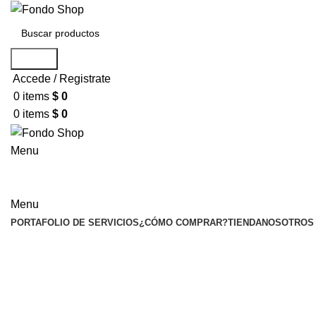
Search
Accede / Registrate
0
items
$
0
0
items
$
0
Menu
Seleccionar categoría
Menu
PORTAFOLIO DE SERVICIOS
¿CÓMO COMPRAR?
TIENDA
NOSOTROS