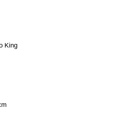
o King
 cm