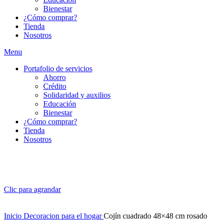
Bienestar
¿Cómo comprar?
Tienda
Nosotros
Menu
Portafolio de servicios
Ahorro
Crédito
Solidaridad y auxilios
Educación
Bienestar
¿Cómo comprar?
Tienda
Nosotros
Clic para agrandar
Inicio
Decoracion para el hogar
Cojín cuadrado 48×48 cm rosado