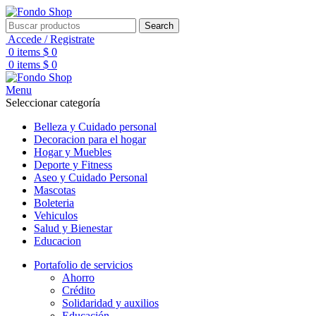
Search
Accede / Registrate
0
items
$
0
0
items
$
0
Menu
Seleccionar categoría
Belleza y Cuidado personal
Decoracion para el hogar
Hogar y Muebles
Deporte y Fitness
Aseo y Cuidado Personal
Mascotas
Boleteria
Vehiculos
Salud y Bienestar
Educacion
Portafolio de servicios
Ahorro
Crédito
Solidaridad y auxilios
Educación