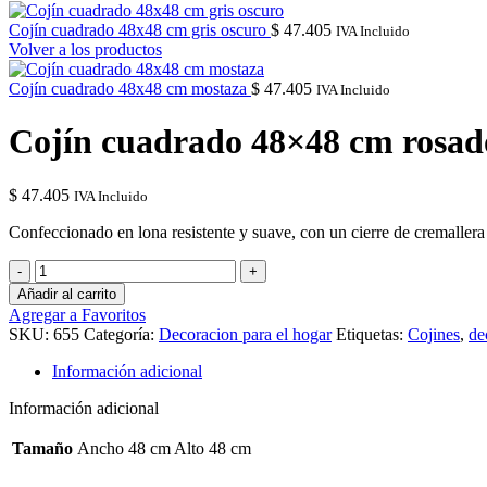
Cojín cuadrado 48x48 cm gris oscuro
$
47.405
IVA Incluido
Volver a los productos
Cojín cuadrado 48x48 cm mostaza
$
47.405
IVA Incluido
Cojín cuadrado 48×48 cm rosad
$
47.405
IVA Incluido
Confeccionado en lona resistente y suave, con un cierre de cremallera
Cojín
cuadrado
Añadir al carrito
48x48
Agregar a Favoritos
cm
SKU:
655
Categoría:
Decoracion para el hogar
Etiquetas:
Cojines
,
de
rosado
cantidad
Información adicional
Información adicional
Tamaño
Ancho 48 cm Alto 48 cm