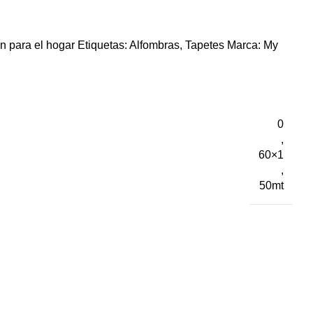
n para el hogar
Etiquetas:
Alfombras
,
Tapetes
Marca:
My
0
,
60×1
,
50mt