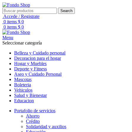
Search
Accede / Registrate
0
items
$
0
0
items
$
0
Menu
Seleccionar categoría
Belleza y Cuidado personal
Decoracion para el hogar
Hogar y Muebles
Deporte y Fitness
Aseo y Cuidado Personal
Mascotas
Boleteria
Vehiculos
Salud y Bienestar
Educacion
Portafolio de servicios
Ahorro
Crédito
Solidaridad y auxilios
Educación