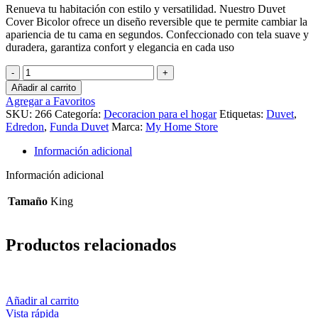
Renueva tu habitación con estilo y versatilidad. Nuestro Duvet
Cover Bicolor ofrece un diseño reversible que te permite cambiar la
apariencia de tu cama en segundos. Confeccionado con tela suave y
duradera, garantiza confort y elegancia en cada uso
Funda
Duvet
Añadir al carrito
Cover
Agregar a Favoritos
Bicolor
SKU:
266
Categoría:
Decoracion para el hogar
Etiquetas:
Duvet
,
Gris
Edredon
,
Funda Duvet
Marca:
My Home Store
Oscuro
Rosado
Información adicional
King
cantidad
Información adicional
Tamaño
King
Productos relacionados
Añadir al carrito
Vista rápida