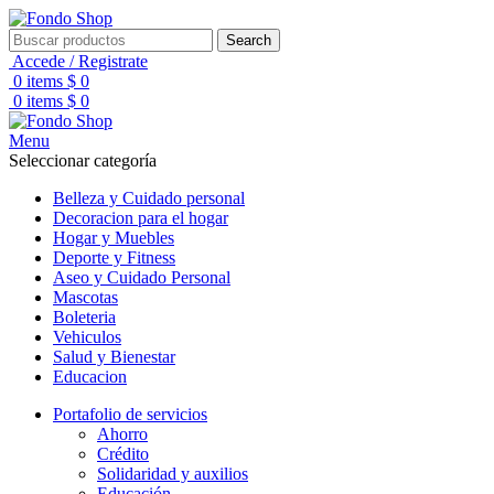
Search
Accede / Registrate
0
items
$
0
0
items
$
0
Menu
Seleccionar categoría
Belleza y Cuidado personal
Decoracion para el hogar
Hogar y Muebles
Deporte y Fitness
Aseo y Cuidado Personal
Mascotas
Boleteria
Vehiculos
Salud y Bienestar
Educacion
Portafolio de servicios
Ahorro
Crédito
Solidaridad y auxilios
Educación