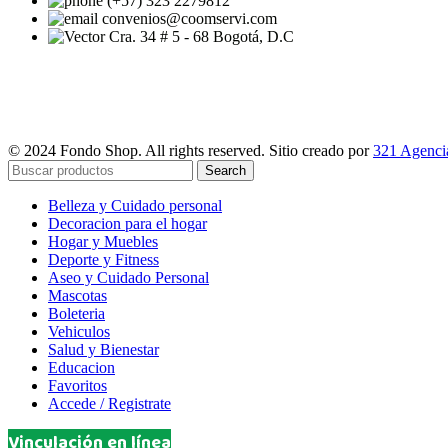
(+57) 323 2279812
convenios@coomservi.com
Cra. 34 # 5 - 68 Bogotá, D.C
© 2024 Fondo Shop. All rights reserved. Sitio creado por
321 Agencia
Search
Belleza y Cuidado personal
Decoracion para el hogar
Hogar y Muebles
Deporte y Fitness
Aseo y Cuidado Personal
Mascotas
Boleteria
Vehiculos
Salud y Bienestar
Educacion
Favoritos
Accede / Registrate
Vinculación en línea