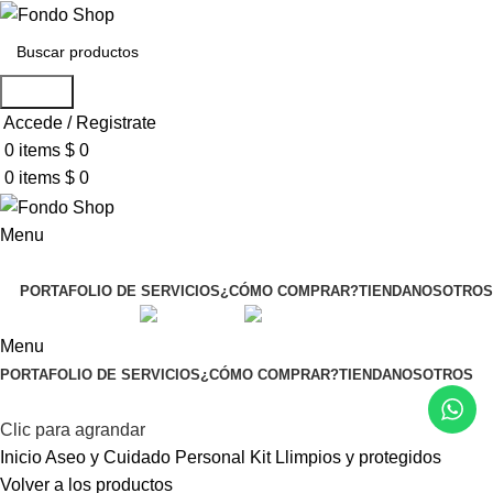
Search
Accede / Registrate
0
items
$
0
0
items
$
0
Menu
Seleccionar categoría
PORTAFOLIO DE SERVICIOS
¿CÓMO COMPRAR?
TIENDA
NOSOTROS
English
Spanish
Menu
PORTAFOLIO DE SERVICIOS
¿CÓMO COMPRAR?
TIENDA
NOSOTROS
Clic para agrandar
Inicio
Aseo y Cuidado Personal
Kit Llimpios y protegidos
Volver a los productos