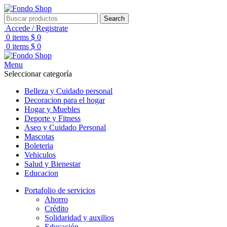
Search
Accede / Registrate
0
items
$
0
0
items
$
0
Menu
Seleccionar categoría
Belleza y Cuidado personal
Decoracion para el hogar
Hogar y Muebles
Deporte y Fitness
Aseo y Cuidado Personal
Mascotas
Boleteria
Vehiculos
Salud y Bienestar
Educacion
Portafolio de servicios
Ahorro
Crédito
Solidaridad y auxilios
Educación