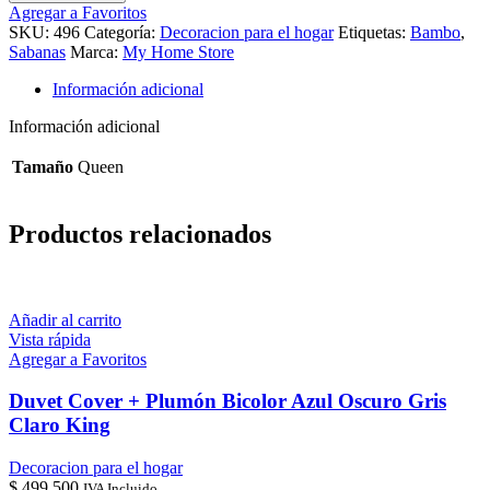
sábanas
Agregar a Favoritos
de
SKU:
496
Categoría:
Decoracion para el hogar
Etiquetas:
Bambo
,
Bambú
Sabanas
Marca:
My Home Store
Ligth
Blue
Información adicional
230
Hilos
Información adicional
Queen
cantidad
Tamaño
Queen
Productos relacionados
Añadir al carrito
Vista rápida
Agregar a Favoritos
Duvet Cover + Plumón Bicolor Azul Oscuro Gris
Claro King
Decoracion para el hogar
$
499.500
IVA Incluido