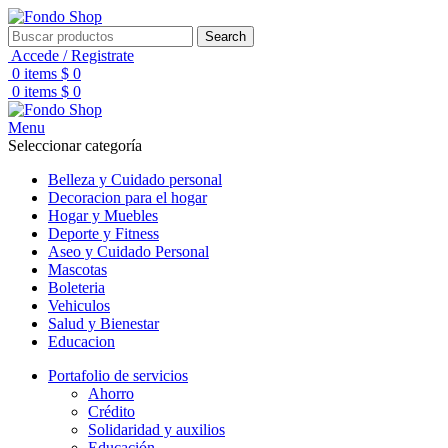
Search
Accede / Registrate
0
items
$
0
0
items
$
0
Menu
Seleccionar categoría
Belleza y Cuidado personal
Decoracion para el hogar
Hogar y Muebles
Deporte y Fitness
Aseo y Cuidado Personal
Mascotas
Boleteria
Vehiculos
Salud y Bienestar
Educacion
Portafolio de servicios
Ahorro
Crédito
Solidaridad y auxilios
Educación