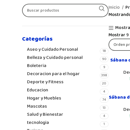
Inicio
Pr
Mostrando
Mostra
Mostrar
9
Categorías
Aseo y Cuidado Personal
18
Belleza y Cuidado personal
90
Sábana d
Boleteria
9
De
Decoracion para el hogar
398
Deporte y Fitness
20
Educacion
4
Sábana de
Hogar y Muebles
74
Mascotas
13
De
Salud y Bienestar
4
tecnologia
1