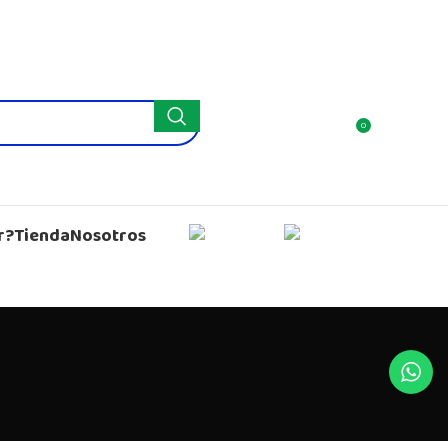
0
r?
Tienda
Nosotros
English
Spanish