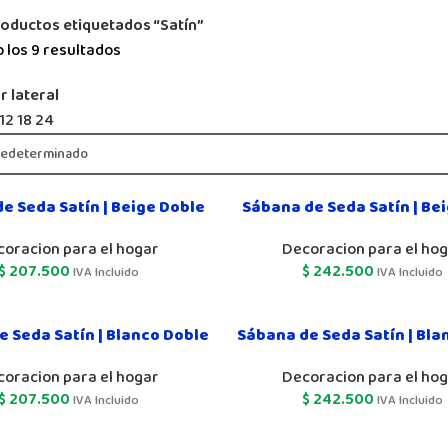
oductos etiquetados “Satín”
 los 9 resultados
r lateral
12
18
24
e Seda Satín | Beige Doble
Sábana de Seda Satín | Be
coracion para el hogar
Decoracion para el ho
$
207.500
$
242.500
IVA Incluido
IVA Incluido
 Seda Satín | Blanco Doble
Sábana de Seda Satín | Bla
coracion para el hogar
Decoracion para el ho
$
207.500
$
242.500
IVA Incluido
IVA Incluido