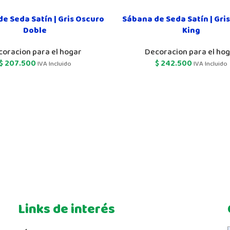
e Seda Satín | Gris Oscuro
Sábana de Seda Satín | Gri
Doble
King
coracion para el hogar
Decoracion para el ho
$
207.500
$
242.500
IVA Incluido
IVA Incluido
Links de interés