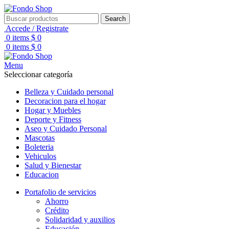
Search
Accede / Registrate
0
items
$
0
0
items
$
0
Menu
Seleccionar categoría
Belleza y Cuidado personal
Decoracion para el hogar
Hogar y Muebles
Deporte y Fitness
Aseo y Cuidado Personal
Mascotas
Boleteria
Vehiculos
Salud y Bienestar
Educacion
Portafolio de servicios
Ahorro
Crédito
Solidaridad y auxilios
Educación