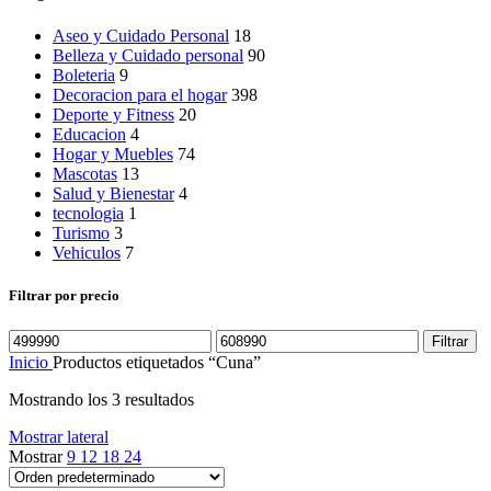
Aseo y Cuidado Personal
18
Belleza y Cuidado personal
90
Boleteria
9
Decoracion para el hogar
398
Deporte y Fitness
20
Educacion
4
Hogar y Muebles
74
Mascotas
13
Salud y Bienestar
4
tecnologia
1
Turismo
3
Vehiculos
7
Filtrar por precio
Precio
Precio
Filtrar
mínimo
máximo
Inicio
Productos etiquetados “Cuna”
Mostrando los 3 resultados
Mostrar lateral
Mostrar
9
12
18
24