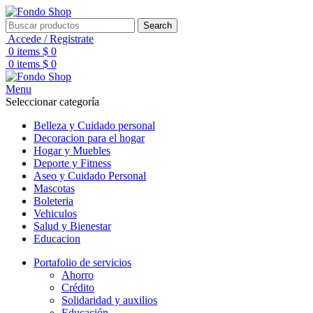
Search
Accede / Registrate
0
items
$
0
0
items
$
0
Menu
Seleccionar categoría
Belleza y Cuidado personal
Decoracion para el hogar
Hogar y Muebles
Deporte y Fitness
Aseo y Cuidado Personal
Mascotas
Boleteria
Vehiculos
Salud y Bienestar
Educacion
Portafolio de servicios
Ahorro
Crédito
Solidaridad y auxilios
Educación