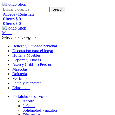
Search
Accede / Registrate
0
items
$
0
0
items
$
0
Menu
Seleccionar categoría
Belleza y Cuidado personal
Decoracion para el hogar
Hogar y Muebles
Deporte y Fitness
Aseo y Cuidado Personal
Mascotas
Boleteria
Vehiculos
Salud y Bienestar
Educacion
Portafolio de servicios
Ahorro
Crédito
Solidaridad y auxilios
Educación