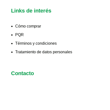
Links de interés
Cómo comprar
PQR
Términos y condiciones
Tratamiento de datos personales
Contacto
(+57) 323 2279812
convenios@coomservi.com
Cra. 34 # 5 - 68 Bogotá, D.C